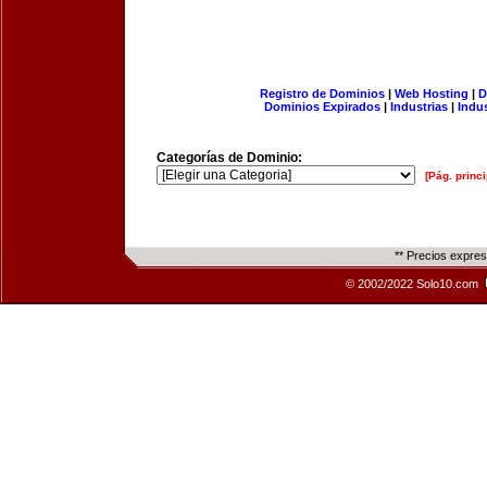
Registro de Dominios
|
Web Hosting
|
D
Dominios Expirados
|
Industrias
|
Indu
Categorías de Dominio:
[Pág. princi
** Precios expre
© 2002/2022 Solo10.com