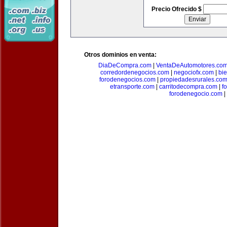
Precio Ofrecido $
Otros dominios en venta:
DiaDeCompra.com
|
VentaDeAutomotores.co
corredordenegocios.com
|
negociofx.com
|
bi
forodenegocios.com
|
propiedadesrurales.co
etransporte.com
|
carritodecompra.com
|
f
forodenegocio.com
|