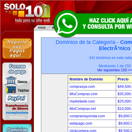
Dominios de la Categoría -
Com
ElectrÃ³nico
341 dominios en esta categ
Mostrando 1 de 150
Ver siguientes 150 >>
Nombre de Dominio
Precio
comprasya.com
$49,500
MisCompras.com
$35,000
marketweb.com
$25,000
MisCompras.net
$10,000
compramayorista.com
$9,800.
webpago.com
$9,800.
clickcompra.com
$9,500.