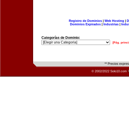
Registro de Dominios
|
Web Hosting
|
D
Dominios Expirados
|
Industrias
|
Indu
Categorías de Dominio:
[Pág. princi
** Precios expre
© 2002/2022 Solo10.com