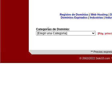
Registro de Dominios
|
Web Hosting
|
D
Dominios Expirados
|
Industrias
|
Indu
Categorías de Dominio:
[Pág. princi
** Precios expre
© 2002/2022 Solo10.com