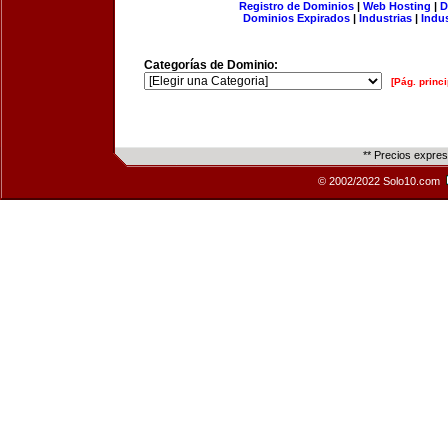
Registro de Dominios
|
Web Hosting
|
D
Dominios Expirados
|
Industrias
|
Indu
Categorías de Dominio:
[Pág. princi
** Precios expre
© 2002/2022 Solo10.com