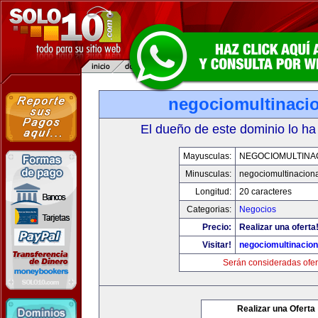
negociomultinaci
El dueño de este dominio lo ha
Mayusculas:
NEGOCIOMULTINA
Minusculas:
negociomultinacion
Longitud:
20 caracteres
Categorias:
Negocios
Precio:
Realizar una oferta
Visitar!
negociomultinacio
Serán consideradas ofer
Realizar una Oferta