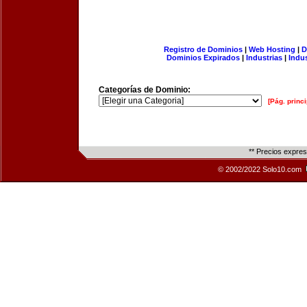
Registro de Dominios
|
Web Hosting
|
D
Dominios Expirados
|
Industrias
|
Indu
Categorías de Dominio:
[Pág. princi
** Precios expre
© 2002/2022 Solo10.com