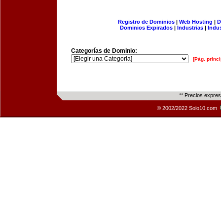
Registro de Dominios
|
Web Hosting
|
D
Dominios Expirados
|
Industrias
|
Indu
Categorías de Dominio:
[Pág. princi
** Precios expre
© 2002/2022 Solo10.com