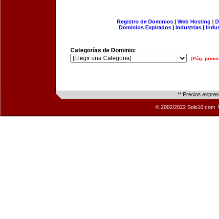
Registro de Dominios
|
Web Hosting
|
D
Dominios Expirados
|
Industrias
|
Indu
Categorías de Dominio:
[Pág. princi
** Precios expre
© 2002/2022 Solo10.com