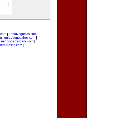
o.com
|
ZonaNegocios.com
|
om
|
guiabuenosaires.com
|
|
negocioensucasa.com
|
onempresas.com
|