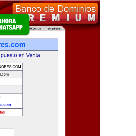
res.com
 puesto en Venta
DORES.COM
s.com
!
es.com
tas