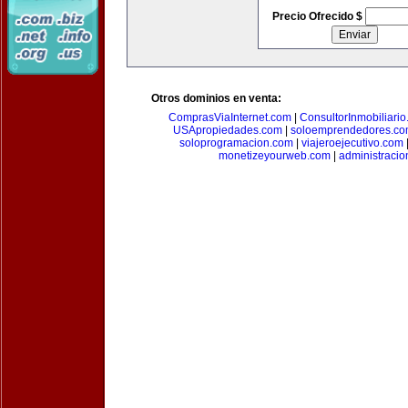
Precio Ofrecido $
Otros dominios en venta:
ComprasViaInternet.com
|
ConsultorInmobiliari
USApropiedades.com
|
soloemprendedores.c
soloprogramacion.com
|
viajeroejecutivo.com
monetizeyourweb.com
|
administraci