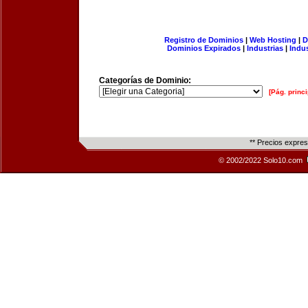
Registro de Dominios
|
Web Hosting
|
D
Dominios Expirados
|
Industrias
|
Indu
Categorías de Dominio:
[Pág. princi
** Precios expre
© 2002/2022 Solo10.com