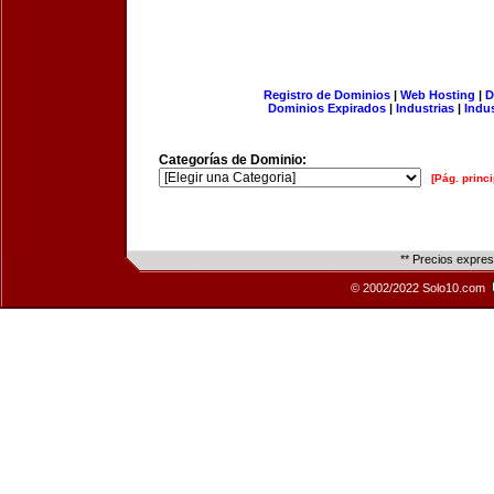
Registro de Dominios
|
Web Hosting
|
D
Dominios Expirados
|
Industrias
|
Indu
Categorías de Dominio:
[Pág. princi
** Precios expre
© 2002/2022 Solo10.com