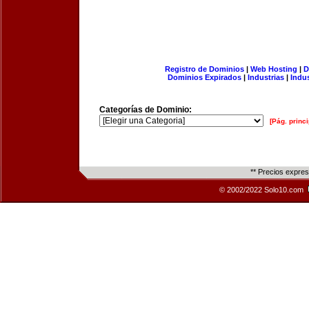
Registro de Dominios
|
Web Hosting
|
D
Dominios Expirados
|
Industrias
|
Indu
Categorías de Dominio:
[Pág. princi
** Precios expre
© 2002/2022 Solo10.com