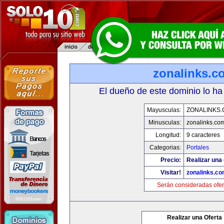
zonalinks.c
El dueño de este dominio lo ha
Mayusculas:
ZONALINKS
Minusculas:
zonalinks.co
Longitud:
9 caracteres
Categorias:
Portales
Precio:
Realizar una 
Visitar!
zonalinks.c
Serán consideradas ofer
Realizar una Oferta