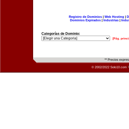
Registro de Dominios
|
Web Hosting
|
D
Dominios Expirados
|
Industrias
|
Indu
Categorías de Dominio:
[Pág. princi
** Precios expre
© 2002/2022 Solo10.com