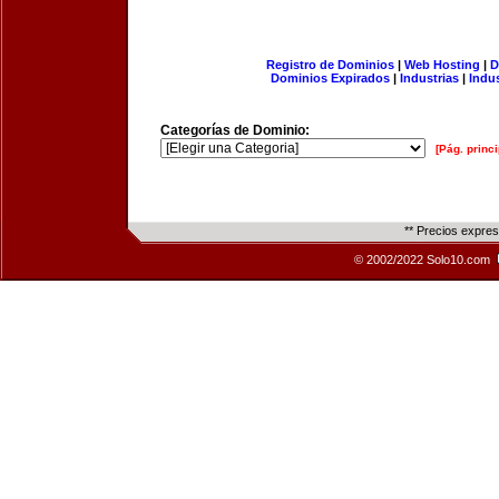
Registro de Dominios
|
Web Hosting
|
D
Dominios Expirados
|
Industrias
|
Indu
Categorías de Dominio:
[Pág. princi
** Precios expre
© 2002/2022 Solo10.com