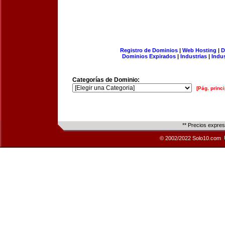
Registro de Dominios
|
Web Hosting
|
D
Dominios Expirados
|
Industrias
|
Indu
Categorías de Dominio:
[Pág. princi
** Precios expre
© 2002/2022 Solo10.com