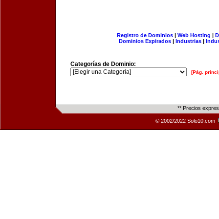
Registro de Dominios
|
Web Hosting
|
D
Dominios Expirados
|
Industrias
|
Indu
Categorías de Dominio:
[Pág. princi
** Precios expre
© 2002/2022 Solo10.com